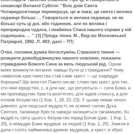
синаксарі Великої Суботи: “Всіх днів Свята
Чотиридесятниця перевершує, ця ж паки, ця свята і велика
седмиця більші … Говориться ж велика седмиця, не як
більші суть ці дні, або годинник, але як велика і
преприродна чудеса, і неабияка Спаса нашого справи у ній
содеяшась … ” [3] (Тріодь пісна. М., Вид-во Московської
Патріархії, 1992. Л. 483; далі – ТП
).
Отже, головна думка богослужінь Страсного тижня —
розкрити домобудівництво нашого спасіння, показати
страждання Божого Сина за весь людський рід.
Однак
може виникнути питання: навіщо були ці страждання? Чому
символом християнства став саме хрест — це знаряддя
борошна? Ще апостол Павло писав: слово про хрест для тих,
хто гине юродство, є, а для нас, що рятуються,— сила Божа. а
ми проповідуємо Христа розп’ятого, для юдеїв спокусу, а для
еллінів безумство (1 Кор. 1, 18, 22–23). У цьому немає нічого
дивного: для людської мудрості, не осяяної силою Духа
Святого, таємниця Хреста завжди залишиться таємницею, бо
мудрість світу цього є безумство перед Богом (див.: 1 Кор. 1,
20), а немудре Боже мудріше за людей (1 Кор. 1, 25). Зникли в
дали століть найіменніші древніх мудреців, а хрест зі зброї