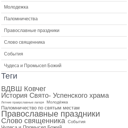
Молодежка
Паломничества
Православные праздники
Слово священника
События
Чудеса и Промысел Божий
Теги
ВДВШ Ковчег
История Свято- Успенского храма
Молодёжка
Летние праврславные лагеря
Паломничество по святым местам
Православные праздники
Слово священника
События
Чудеса и Промысел Божий