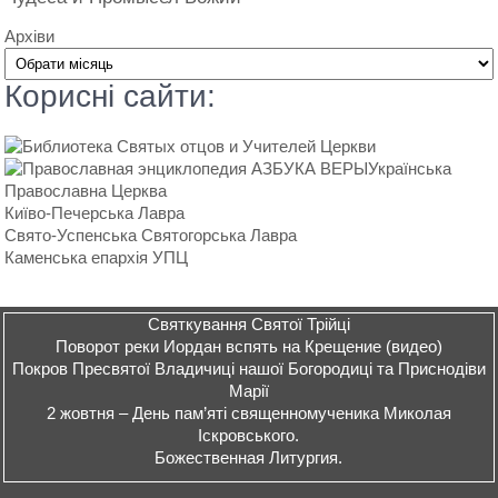
Архіви
Кориснi сайти:
Українська
Православна Церква
Київо-Печерська Лавра
Свято-Успенська Святогорська Лавра
Каменська епархiя УПЦ
Святкування Святої Трійці
Поворот реки Иордан вспять на Крещение (видео)
Покров Пресвятої Владичиці нашої Богородиці та Приснодіви
Марії
2 жовтня – День пам’яті священномученика Миколая
Іскровського.
Божественная Литургия.