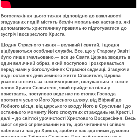
Богослужіння цього тижня відповідно до важливості
згадуваних подій містять безліч моральних настанов, які
допомагають християнину правильно підготуватися до
зустрічі воскреслого Христа.
Щодня Страсного тижня – великий і святий, і щодня
відбуваються особливі служби. Все, що у Старому Завіті
було лише змальовано,— все це Свята Церква зводить в
один величний образ, який поступово і розкривається
перед нами у богослужіннях Страсної седмиці. Згадуючи
події останніх днів земного життя Спасителя, Церква
уважно стежить за кожним кроком, вслухається в кожне
слово Христа Спасителя, який прийде на вільну
пристрасть, поступово веде нас по стопах Господа
протягом усього Його Хресного шляху, від Віфанії до
Лобного місця, від царського входу Його в Єрусалим і до
останнього моменту Його спокутних страждань на Хресті, і
далі – до світлої урочистості Христового Воскресіння. Весь
зміст служб спрямований на те, щоб читанням і співом
наблизити нас до Христа, зробити нас здатними духовно
споглядати Таїнство Спасіння. Про це й говориться в