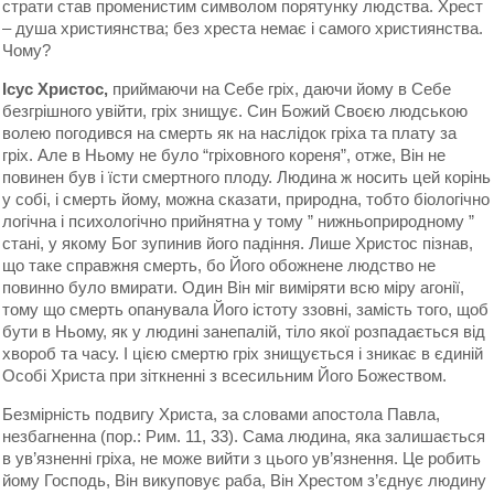
страти став променистим символом порятунку людства. Хрест
– душа християнства; без хреста немає і самого християнства.
Чому?
Ісус Христос,
приймаючи на Себе гріх, даючи йому в Себе
безгрішного увійти, гріх знищує. Син Божий Своєю людською
волею погодився на смерть як на наслідок гріха та плату за
гріх. Але в Ньому не було “гріховного кореня”, отже, Він не
повинен був і їсти смертного плоду. Людина ж носить цей корінь
у собі, і смерть йому, можна сказати, природна, тобто біологічно
логічна і психологічно прийнятна у тому ” нижньоприродному ”
стані, у якому Бог зупинив його падіння. Лише Христос пізнав,
що таке справжня смерть, бо Його обожнене людство не
повинно було вмирати. Один Він міг виміряти всю міру агонії,
тому що смерть опанувала Його істоту ззовні, замість того, щоб
бути в Ньому, як у людині занепалій, тіло якої розпадається від
хвороб та часу. І цією смертю гріх знищується і зникає в єдиній
Особі Христа при зіткненні з всесильним Його Божеством.
Безмірність подвигу Христа, за словами апостола Павла,
незбагненна (пор.: Рим. 11, 33). Сама людина, яка залишається
в ув’язненні гріха, не може вийти з цього ув’язнення. Це робить
йому Господь, Він викуповує раба, Він Хрестом з’єднує людину