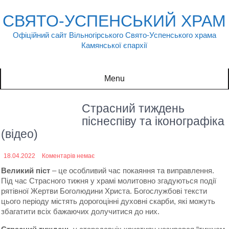
Skip
to
СВЯТО-УСПЕНСЬКИЙ ХРАМ
content
Офіційний сайт Вільногірського Свято-Успенського храма
Камянської єпархії
Menu
Страсний тиждень
піснеспіву та іконографіка
(відео)
18.04.2022
Коментарів немає
Великий піст
– це особливий час покаяння та виправлення.
Під час Страсного тижня у храмі молитовно згадуються події
рятівної Жертви Боголюдини Христа. Богослужбові тексти
цього періоду містять дорогоцінні духовні скарби, які можуть
збагатити всіх бажаючих долучитися до них.