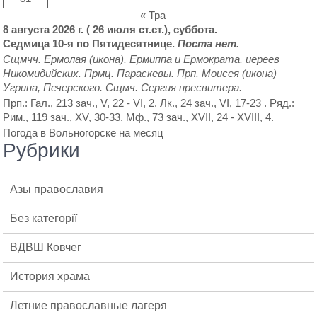
« Тра
8 августа 2026 г. ( 26 июля ст.ст.), суббота.
Седмица 10-я по Пятидесятнице.
Поста нет.
Сщмчч.
Ермолая
(
икона
),
Ермиппа
и
Ермократа
, иереев
Никомидийских. Прмц.
Параскевы
. Прп.
Моисея
(
икона
)
Угрина, Печерского. Сщмч.
Сергия
пресвитера.
Прп.:
Гал., 213 зач., V, 22 - VI, 2.
Лк., 24 зач., VI, 17-23
. Ряд.:
Рим., 119 зач., XV, 30-33.
Мф., 73 зач., XVII, 24 - XVIII, 4.
Погода в Вольногорске на месяц
Рубрики
Азы православия
Без категорії
ВДВШ Ковчег
История храма
Летние православные лагеря