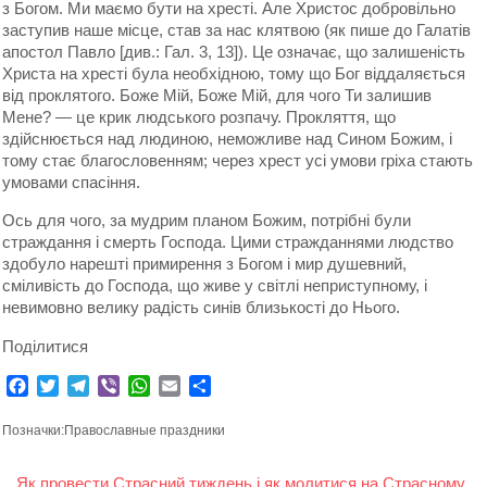
з Богом. Ми маємо бути на хресті. Але Христос добровільно
заступив наше місце, став за нас клятвою (як пише до Галатів
апостол Павло [див.: Гал. 3, 13]). Це означає, що залишеність
Христа на хресті була необхідною, тому що Бог віддаляється
від проклятого. Боже Мій, Боже Мій, для чого Ти залишив
Мене? — це крик людського розпачу. Прокляття, що
здійснюється над людиною, неможливе над Сином Божим, і
тому стає благословенням; через хрест усі умови гріха стають
умовами спасіння.
Ось для чого, за мудрим планом Божим, потрібні були
страждання і смерть Господа. Цими стражданнями людство
здобуло нарешті примирення з Богом і мир душевний,
сміливість до Господа, що живе у світлі неприступному, і
невимовно велику радість синів близькості до Нього.
Подiлитися
Facebook
Twitter
Telegram
Viber
WhatsApp
Email
Поділитися
Позначки:
Православные праздники
Навігація
Як провести Страсний тиждень і як молитися на Страсному