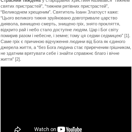
Страсний тиждень
у стародавніх християн називався “тижнем
святих пристрастей”, “тижнем рятівних пристрастей”,
“Великоднем хрещеним”. Святитель Іоанн Златоуст каже:
“Цього великого тижня зруйновано довготривале царство
диявола, винищено смерть, знищено гріх, знято прокляття,
відкрито рай і небо стало доступне людям. Цар і Бог світу
помирив разом і небесне, і земне; тому ця седми седмицею” [1].
Саме гріх є причиною відчуження людини від Бога як єдиного
джерела життя, а “без Бога людина стає приреченим грішником,
не здатним врятувати себе і знайти справжнє благо і вічне
життя” [2].